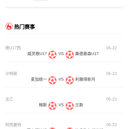
热门赛事
德U17西
05-22
威灵根U17
VS
桑德豪森U17
沙特联
05-22
麦加统一
VS
利雅得新月
法乙
05-22
梅斯
VS
兰斯
阿丙曼特
05-22