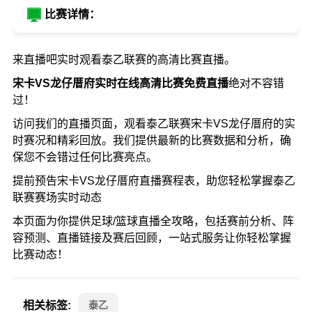
比赛详情：
来直播吧实时观看泰乙联赛的高清比赛直播。
宋卡VS龙仔厝府实时在线高清比赛免费直播
绝对不容错
过！
访问我们的直播页面，观看泰乙联赛宋卡VS龙仔厝府的实
时赛况和精彩回放。我们提供最新的比赛数据和分析，确
保您不会错过任何比赛亮点。
提前预告宋卡VS龙仔厝府直播赛程表，助您轻松掌握泰乙
联赛赛场实时动态
本页面为你提供足球/篮球直播全攻略，包括赛前分析、阵
容预测、直播链接及赛后回顾，一站式服务让你轻松掌握
比赛动态！
相关标签:
泰乙