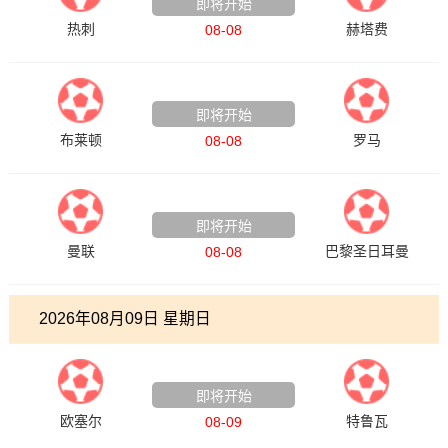
即将开始
热刺
赫塔费
08-08
足球友谊赛
即将开始
布莱顿
罗马
08-08
足球友谊赛
即将开始
曼联
巴黎圣日耳曼
08-08
2026年08月09日 星期日
足球友谊赛
即将开始
欧塞尔
特鲁瓦
08-09