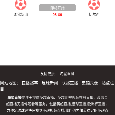
足球友谊赛
即将开始
柔佛新山
切尔西
08-09
友情链接：
海星直播
网站地图：
直播赛事
足球新闻
联赛直播
集锦录像
站点栏
目
海星直播
专注于提供英超直播、英超比赛视频在线直播、高清英
超直播无插件观看等服务，包括英超直播,足球直播,欧洲杯直播，
方便足球球迷快速找到英超视频直播,我们努力做最稳定的英超直