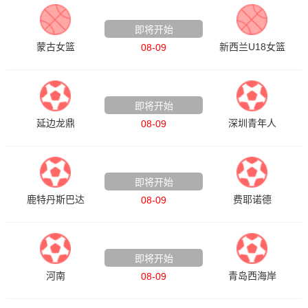
国青女篮热身赛
即将开始
蒙古女篮
新西兰U18女篮
08-09
中甲
即将开始
延边龙鼎
深圳青年人
08-09
荷甲
即将开始
鹿特丹斯巴达
费耶诺德
08-09
中超
即将开始
河南
青岛西海岸
08-09