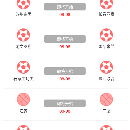
即将开始
苏州东吴
长春亚泰
08-08
足球友谊赛
即将开始
尤文图斯
国际米兰
08-08
中甲
即将开始
石家庄功夫
陕西联合
08-08
CBA
即将开始
江苏
广厦
08-08
中甲